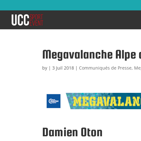
Megavalanche Alpe d
by
|
3 Juil 2018
|
Communiqués de Presse
,
Me
Damien Oton