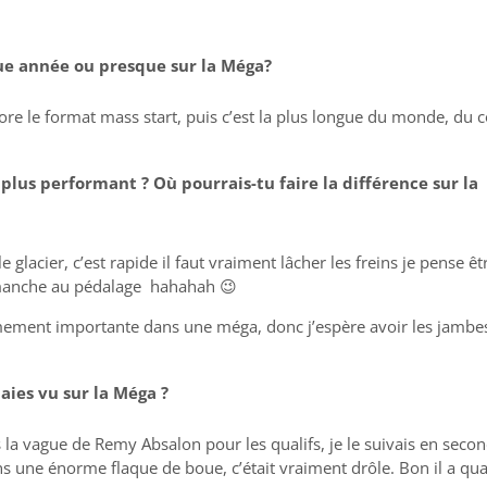
que année ou presque sur la Méga?
ore le format mass start, puis c’est la plus longue du monde, du 
le plus performant ? Où pourrais-tu faire la
différence sur la
 glacier, c’est rapide il faut vraiment lâcher les freins je pense êt
n manche au pédalage hahahah 😉
êmement importante dans une méga, donc j’espère avoir les jambe
 aies vu sur la Méga ?
s la vague de Remy Absalon pour les qualifs, je le suivais en seco
ans une énorme flaque de boue, c’était vraiment drôle. Bon il a qu