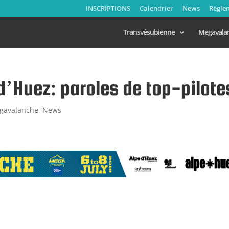
INSCRIPTIONS
Calendrier
News
Règle
Transvésubienne
Megavala
’Huez: paroles de top-pilote
gavalanche
,
News