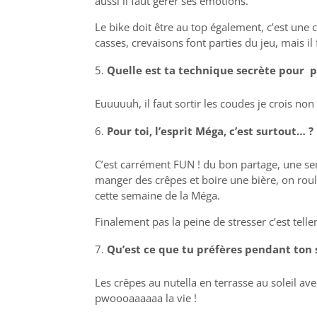
aussi il faut gérer ses émotions.
Le bike doit être au top également, c’est un
casses, crevaisons font parties du jeu, mais il f
Quelle est ta technique secrète pour po
Euuuuuh, il faut sortir les coudes je crois no
Pour toi, l’esprit Méga, c’est surtout… ?
C’est carrément FUN ! du bon partage, une sem
manger des crêpes et boire une bière, on roule
cette semaine de la Méga.
Finalement pas la peine de stresser c’est tell
Qu’est ce que tu préfères pendant ton s
Les crêpes au nutella en terrasse au soleil a
pwoooaaaaaa la vie !