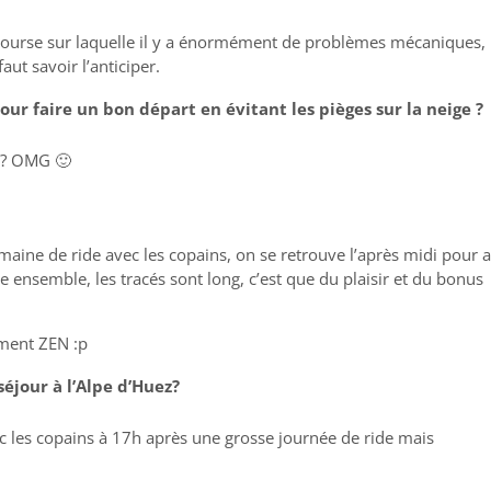
e course sur laquelle il y a énormément de problèmes mécaniques,
aut savoir l’anticiper.
ur faire un bon départ en évitant les pièges sur la neige ?
n ? OMG 🙂
aine de ride avec les copains, on se retrouve l’après midi pour a
 ensemble, les tracés sont long, c’est que du plaisir et du bonus
ement ZEN :p
éjour à l’Alpe d’Huez?
vec les copains à 17h après une grosse journée de ride mais