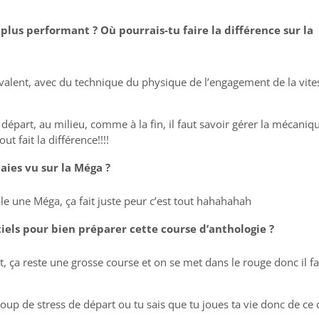
le plus performant ? Où pourrais-tu faire la
différence sur la
yvalent, avec du technique du physique de l’engagement de la vite
épart, au milieu, comme à la fin, il faut savoir gérer la mécaniq
ut fait la différence!!!!
 aies vu sur la Méga ?
ôle une Méga, ça fait juste peur c’est tout hahahahah
tiels pour bien préparer cette course d’anthologie ?
, ça reste une grosse course et on se met dans le rouge donc il f
coup de stress de départ ou tu sais que tu joues ta vie donc de ce 