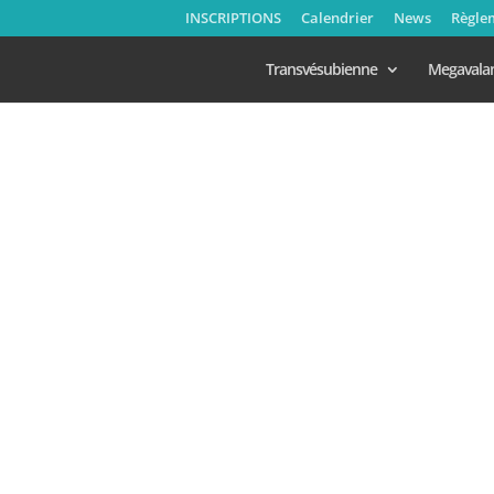
INSCRIPTIONS
Calendrier
News
Règle
Transvésubienne
Megavala