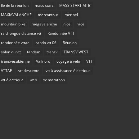
ile de la réunion
mass start
MASS START MTB
MAXIAVALANCHE
mercantour
meribel
mountain bike
mégavalanche
nice
race
raid longue distance vtt
Randonnée VTT
randonnée vttae
rando vtt 06
Réunion
salon du vtt
tandem
transv
TRANSV WEST
transvésubienne
Vallnord
voyage à vélo
VTT
VTTAE
vtt descente
vtt à assistance électrique
vtt électrique
web
xc marathon