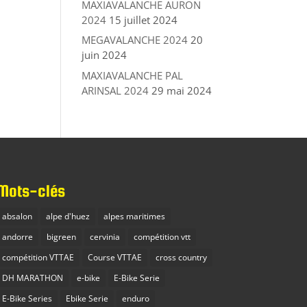
MAXIAVALANCHE AURON
2024
15 juillet 2024
MEGAVALANCHE 2024
20
juin 2024
MAXIAVALANCHE PAL
ARINSAL 2024
29 mai 2024
Mots-clés
absalon
alpe d'huez
alpes maritimes
andorre
bigreen
cervinia
compétition vtt
compétition VTTAE
Course VTTAE
cross country
DH MARATHON
e-bike
E-Bike Serie
E-Bike Series
Ebike Serie
enduro