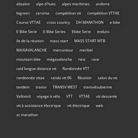
absalon
alpe d'huez
alpes maritimes
andorre
bigreen
cervinia
compétition vtt
compétition VTTAE
Course VTTAE
cross country
DH MARATHON
e-bike
E-Bike Serie
E-Bike Series
Ebike Serie
enduro
ile de la réunion
mass start
MASS START MTB
MAXIAVALANCHE
mercantour
meribel
mountain bike
mégavalanche
nice
race
raid longue distance vtt
Randonnée VTT
randonnée vttae
rando vtt 06
Réunion
salon du vtt
tandem
transv
TRANSV WEST
transvésubienne
Vallnord
voyage à vélo
VTT
VTTAE
vtt descente
vtt à assistance électrique
vtt électrique
web
xc marathon