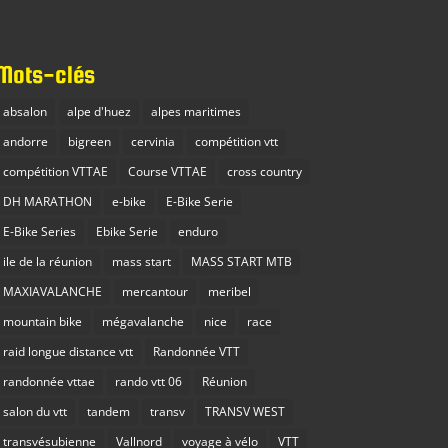
Mots-clés
absalon
alpe d'huez
alpes maritimes
andorre
bigreen
cervinia
compétition vtt
compétition VTTAE
Course VTTAE
cross country
DH MARATHON
e-bike
E-Bike Serie
E-Bike Series
Ebike Serie
enduro
ile de la réunion
mass start
MASS START MTB
MAXIAVALANCHE
mercantour
meribel
mountain bike
mégavalanche
nice
race
raid longue distance vtt
Randonnée VTT
randonnée vttae
rando vtt 06
Réunion
salon du vtt
tandem
transv
TRANSV WEST
transvésubienne
Vallnord
voyage à vélo
VTT