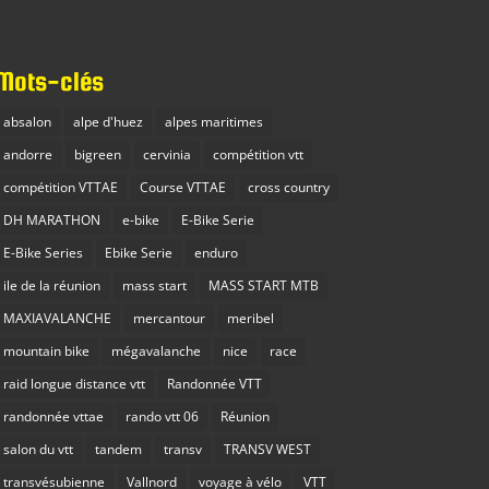
Mots-clés
absalon
alpe d'huez
alpes maritimes
andorre
bigreen
cervinia
compétition vtt
compétition VTTAE
Course VTTAE
cross country
DH MARATHON
e-bike
E-Bike Serie
E-Bike Series
Ebike Serie
enduro
ile de la réunion
mass start
MASS START MTB
MAXIAVALANCHE
mercantour
meribel
mountain bike
mégavalanche
nice
race
raid longue distance vtt
Randonnée VTT
randonnée vttae
rando vtt 06
Réunion
salon du vtt
tandem
transv
TRANSV WEST
transvésubienne
Vallnord
voyage à vélo
VTT