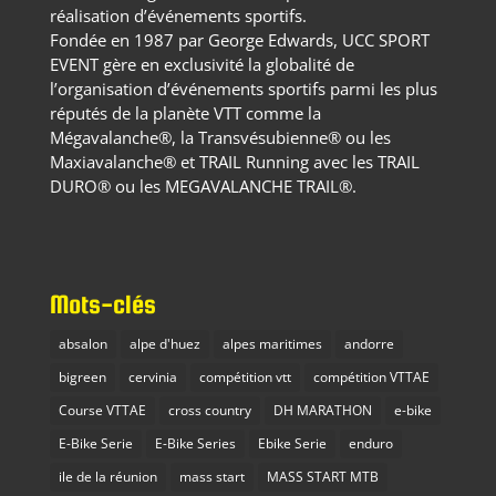
réalisation d’événements sportifs.
Fondée en 1987 par George Edwards, UCC SPORT
EVENT gère en exclusivité la globalité de
l’organisation d’événements sportifs parmi les plus
réputés de la planète VTT comme la
Mégavalanche®, la Transvésubienne® ou les
Maxiavalanche® et TRAIL Running avec les TRAIL
DURO® ou les MEGAVALANCHE TRAIL®.
Mots-clés
absalon
alpe d'huez
alpes maritimes
andorre
bigreen
cervinia
compétition vtt
compétition VTTAE
Course VTTAE
cross country
DH MARATHON
e-bike
E-Bike Serie
E-Bike Series
Ebike Serie
enduro
ile de la réunion
mass start
MASS START MTB