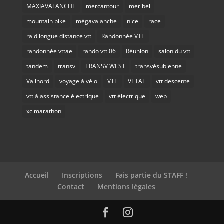
MAXIAVALANCHE
mercantour
meribel
mountain bike
mégavalanche
nice
race
raid longue distance vtt
Randonnée VTT
randonnée vttae
rando vtt 06
Réunion
salon du vtt
tandem
transv
TRANSV WEST
transvésubienne
Vallnord
voyage à vélo
VTT
VTTAE
vtt descente
vtt à assistance électrique
vtt électrique
web
xc marathon
Accueil
Inscriptions
Fais partie du STAFF !
Contact
Mentions légales