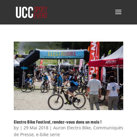
Electro Bike Festival, rendez-vous dans un mois !
by
|
29 Mai 2018
|
Auron Electro Bike
,
Communiqués
de Presse
,
e-bike serie