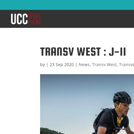
TRANSV WEST : J-11
by
|
23 Sep 2020
|
News
,
Transv West
,
Transv