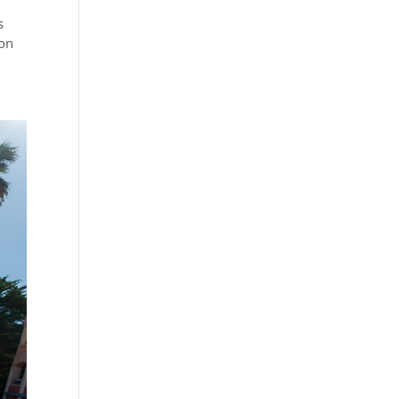
s
ion