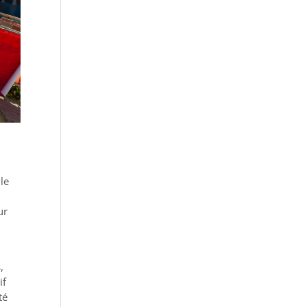
le
ur
,
if
té