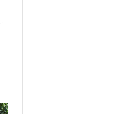
ur
un