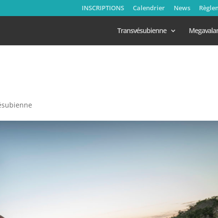
INSCRIPTIONS
Calendrier
News
Règle
Transvésubienne
Megavala
ésubienne