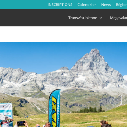
INSCRIPTIONS
Calendrier
News
Règle
Transvésubienne
Megavala