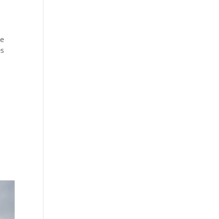
he
es