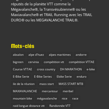
réputés de la planète VTT comme la
Mégavalanche®, la Transvésubienne® ou les
Maxiavalanche® et TRAIL Running avec les TRAIL
DURO® ou les MEGAVALANCHE TRAIL®.
Mots-clés
absalon
alpe d'huez
alpes maritimes
andorre
bigreen
cervinia
compétition vtt
compétition VTTAE
Course VTTAE
cross country
DH MARATHON
e-bike
E-Bike Serie
E-Bike Series
Ebike Serie
enduro
ile de la réunion
mass start
MASS START MTB
MAXIAVALANCHE
mercantour
meribel
mountain bike
mégavalanche
nice
race
raid longue distance vtt
Randonnée VTT