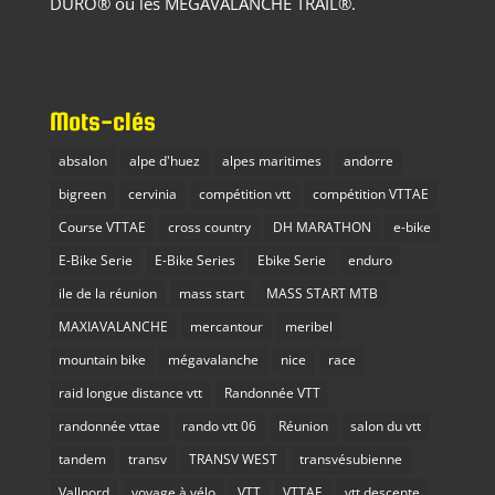
DURO® ou les MEGAVALANCHE TRAIL®.
Mots-clés
absalon
alpe d'huez
alpes maritimes
andorre
bigreen
cervinia
compétition vtt
compétition VTTAE
Course VTTAE
cross country
DH MARATHON
e-bike
E-Bike Serie
E-Bike Series
Ebike Serie
enduro
ile de la réunion
mass start
MASS START MTB
MAXIAVALANCHE
mercantour
meribel
mountain bike
mégavalanche
nice
race
raid longue distance vtt
Randonnée VTT
randonnée vttae
rando vtt 06
Réunion
salon du vtt
tandem
transv
TRANSV WEST
transvésubienne
Vallnord
voyage à vélo
VTT
VTTAE
vtt descente