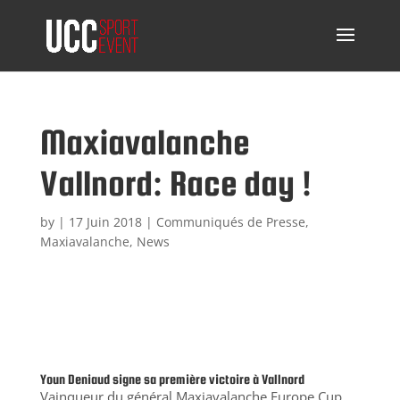
Maxiavalanche
Vallnord: Race day !
by
|
17 Juin 2018
|
Communiqués de Presse
,
Maxiavalanche
,
News
Youn Deniaud signe sa première victoire à Vallnord
Vainqueur du général Maxiavalanche Europe Cup