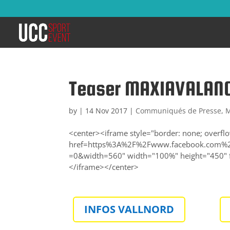
Teaser MAXIAVALANC
by
|
14 Nov 2017
|
Communiqués de Presse
,
M
<center><iframe style="border: none; overfl
href=https%3A%2F%2Fwww.facebook.com%
=0&width=560" width="100%" height="450" fr
</iframe></center>
INFOS VALLNORD