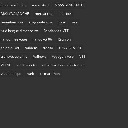
ile de la réunion
mass start
MASS START MTB
MAXIAVALANCHE
mercantour
meribel
mountain bike
mégavalanche
nice
race
raid longue distance vtt
Randonnée VTT
randonnée vttae
rando vtt 06
Réunion
salon du vtt
tandem
transv
TRANSV WEST
transvésubienne
Vallnord
voyage à vélo
VTT
VTTAE
vtt descente
vtt à assistance électrique
vtt électrique
web
xc marathon