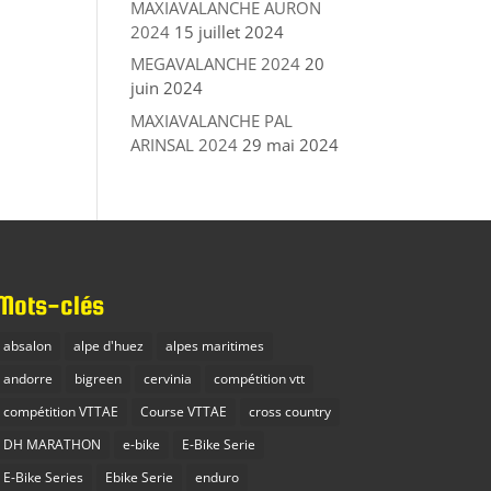
MAXIAVALANCHE AURON
2024
15 juillet 2024
MEGAVALANCHE 2024
20
juin 2024
MAXIAVALANCHE PAL
ARINSAL 2024
29 mai 2024
Mots-clés
absalon
alpe d'huez
alpes maritimes
andorre
bigreen
cervinia
compétition vtt
compétition VTTAE
Course VTTAE
cross country
DH MARATHON
e-bike
E-Bike Serie
E-Bike Series
Ebike Serie
enduro