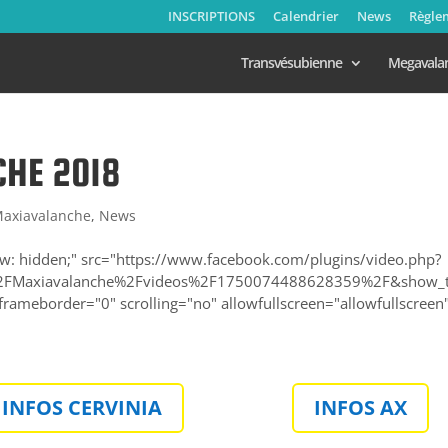
INSCRIPTIONS
Calendrier
News
Règle
Transvésubienne
Megavala
HE 2018
axiavalanche
,
News
ow: hidden;" src="https://www.facebook.com/plugins/video.php?
2FMaxiavalanche%2Fvideos%2F1750074488628359%2F&show_t
ameborder="0" scrolling="no" allowfullscreen="allowfullscreen
INFOS CERVINIA
INFOS AX